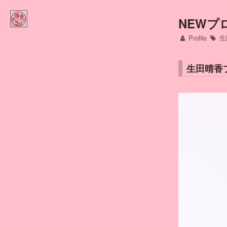
Home
NEWプ
Profile
生
ほにゅうるい的DINOコラム
生田晴香
Contact
Profile
インスタ
アメブロ
ミリブロ
FB