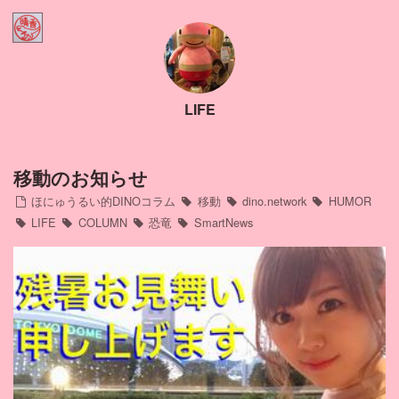
Home
ほにゅうるい的DINOコラム
LIFE
Contact
Profile
移動のお知らせ
ほにゅうるい的DINOコラム
移動
dino.network
HUMOR
インスタ
LIFE
COLUMN
恐竜
SmartNews
アメブロ
ミリブロ
FB