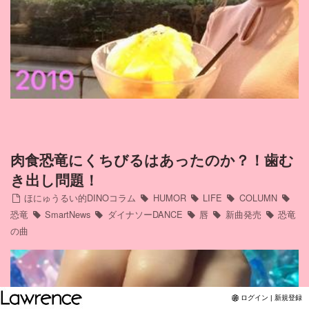
Twitter
YouTubeチャンネル
肉食恐竜にくちびるはあったのか？！歯む
き出し問題！
ほにゅうるい的DINOコラム
HUMOR
LIFE
COLUMN
恐竜
SmartNews
ダイナソーDANCE
唇
新曲発売
恐竜
の曲
ログイン | 新規登録