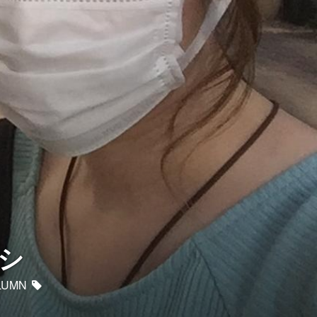
シ
LUMN