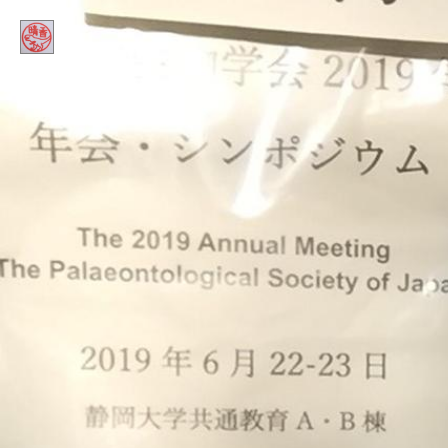
Home
ほにゅうるい的DINOコラム
Contact
Profile
インスタ
アメブロ
ミリブロ
FB