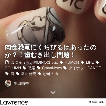
Twitter
YouTubeチャンネル
肉食恐竜にくちびるはあったの
か？！歯むき出し問題！
ほにゅうるい的DINOコラム
HUMOR
LIFE
COLUMN
恐竜
SmartNews
ダイナソーDANCE
唇
新曲発売
恐竜の曲
生田晴香
投稿 | 編集