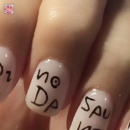
Home
ほにゅうるい的DINOコラム
Contact
Profile
インスタ
アメブロ
ミリブロ
FB