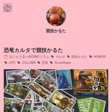
Home
ほにゅうるい的DINOコラム
競技かるた
Contact
Profile
恐竜カルタで競技かるた
ほにゅうるい的DINOコラム
カルタ
競技かるた
HUMOR
インスタ
LIFE
COLUMN
恐竜
SmartNews
アメブロ
ミリブロ
FB