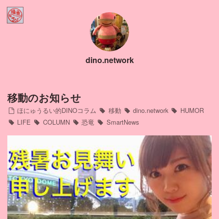
Home
ほにゅうるい的DINOコラム
dino.network
Contact
Profile
移動のお知らせ
ほにゅうるい的DINOコラム
移動
dino.network
HUMOR
インスタ
LIFE
COLUMN
恐竜
SmartNews
アメブロ
ミリブロ
FB