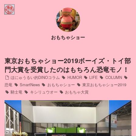
Home
ほにゅうるい的DINOコラム
おもちゃショー
Contact
Profile
東京おもちゃショー2019ボーイズ・トイ部
門大賞を受賞したのはもちろん恐竜モノ！
インスタ
ほにゅうるい的DINOコラム
HUMOR
LIFE
COLUMN
恐竜
SmartNews
おもちゃショー
東京おもちゃショー2019
騎士竜
キシリュウオー
おもちゃ大賞
アメブロ
ミリブロ
FB