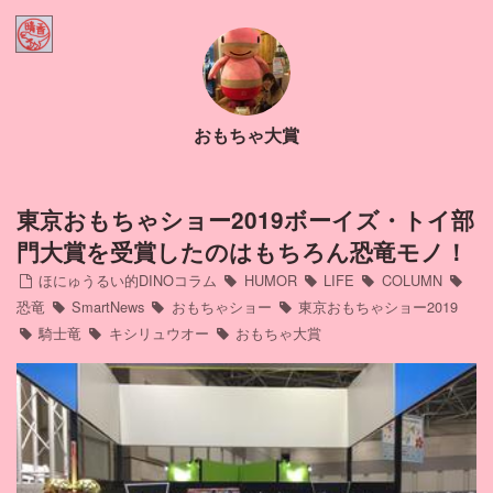
Home
ほにゅうるい的DINOコラム
おもちゃ大賞
Contact
Profile
東京おもちゃショー2019ボーイズ・トイ部
門大賞を受賞したのはもちろん恐竜モノ！
インスタ
ほにゅうるい的DINOコラム
HUMOR
LIFE
COLUMN
恐竜
SmartNews
おもちゃショー
東京おもちゃショー2019
騎士竜
キシリュウオー
おもちゃ大賞
アメブロ
ミリブロ
FB