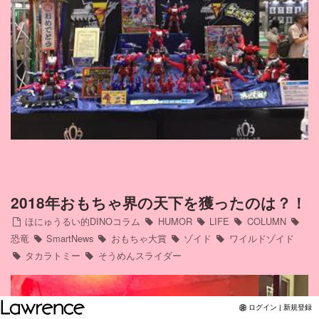
Twitter
YouTubeチャンネル
2018年おもちゃ界の天下を獲ったのは？！
ほにゅうるい的DINOコラム
HUMOR
LIFE
COLUMN
恐竜
SmartNews
おもちゃ大賞
ゾイド
ワイルドゾイド
タカラトミー
そうめんスライダー
ログイン | 新規登録