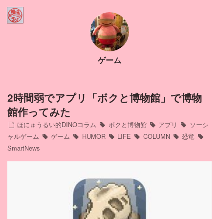
Home
ほにゅうるい的DINOコラム
ゲーム
Contact
Profile
2時間弱でアプリ「ボクと博物館」で博物
館作ってみた
インスタ
ほにゅうるい的DINOコラム
ボクと博物館
アプリ
ソーシ
ャルゲーム
ゲーム
HUMOR
LIFE
COLUMN
恐竜
SmartNews
アメブロ
ミリブロ
FB