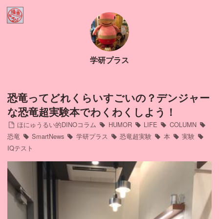
Home
ほにゅうるい的DINOコラム
学研プラス
Contact
Profile
恐竜ってどれくらいすごいの？デンジャー
な恐竜超実験本でわくわくしよう！
インスタ
ほにゅうるい的DINOコラム
HUMOR
LIFE
COLUMN
恐竜
SmartNews
学研プラス
恐竜超実験
本
実験
IQテスト
アメブロ
ミリブロ
FB