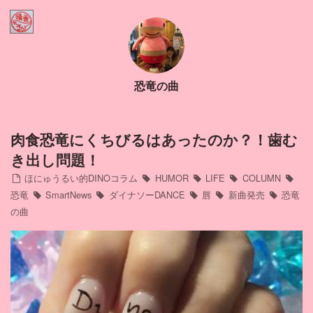
Home
ほにゅうるい的DINOコラム
恐竜の曲
Contact
Profile
肉食恐竜にくちびるはあったのか？！歯む
き出し問題！
インスタ
ほにゅうるい的DINOコラム
HUMOR
LIFE
COLUMN
恐竜
SmartNews
ダイナソーDANCE
唇
新曲発売
恐竜
の曲
アメブロ
ミリブロ
FB