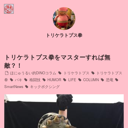
Home
ほにゅうるい的DINOコラム
トリケラトプス拳
Contact
Profile
トリケラトプス拳をマスターすれば無
敵？！
インスタ
ほにゅうるい的DINOコラム
トリケラトプス
トリケラトプス
拳
バキ
格闘技
HUMOR
LIFE
COLUMN
恐竜
SmartNews
キックボクシング
アメブロ
ミリブロ
FB