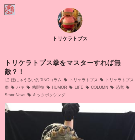
Home
ほにゅうるい的DINOコラム
トリケラトプス
Contact
Profile
トリケラトプス拳をマスターすれば無
敵？！
インスタ
ほにゅうるい的DINOコラム
トリケラトプス
トリケラトプス
拳
バキ
格闘技
HUMOR
LIFE
COLUMN
恐竜
SmartNews
キックボクシング
アメブロ
ミリブロ
FB