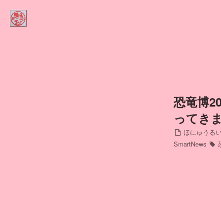
Home
ほにゅうるい的DINOコラム
Contact
Profile
恐竜博201
ってき
インスタ
ほにゅうるい
SmartNews
アメブロ
ミリブロ
FB