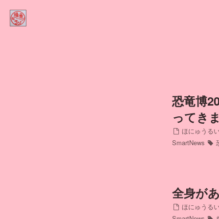
Home
ほにゅうるい的DINOコラム
Contact
Profile
恐竜博201
ってき
インスタ
ほにゅうるい
SmartNews
アメブロ
ミリブロ
全身が
FB
ほにゅうるい
SmartNews