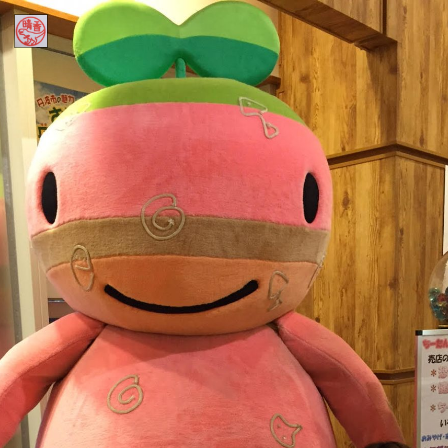
Home
ほにゅうるい的DINOコラム
Contact
Profile
インスタ
アメブロ
ミリブロ
FB