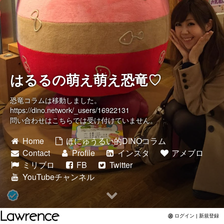
Twitter
YouTubeチャンネル
はるるの萌え萌え恐竜♡
恐竜コラムは移動しました。
https://dino.network/_users/16922131
問い合わせはこちらでは受け付けていません。
Home
ほにゅうるい的DINOコラム
Contact
Profile
インスタ
アメブロ
ミリブロ
FB
Twitter
YouTubeチャンネル
ログイン | 新規登録